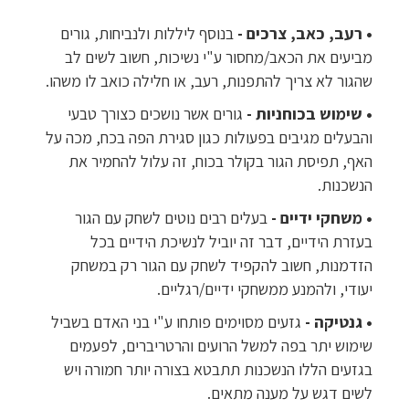
• רעב, כאב, צרכים -
בנוסף ליללות ולנביחות, גורים
מביעים את הכאב/מחסור ע"י נשיכות, חשוב לשים לב
שהגור לא צריך להתפנות, רעב, או חלילה כואב לו משהו.
• שימוש בכוחניות -
גורים אשר נושכים כצורך טבעי
והבעלים מגיבים בפעולות כגון סגירת הפה בכח, מכה על
האף, תפיסת הגור בקולר בכוח, זה עלול להחמיר את
הנשכנות.
• משחקי ידיים -
בעלים רבים נוטים לשחק עם הגור
בעזרת הידיים, דבר זה יוביל לנשיכת הידיים בכל
הזדמנות, חשוב להקפיד לשחק עם הגור רק במשחק
יעודי, ולהמנע ממשחקי ידיים/רגליים.
• גנטיקה -
גזעים מסוימים פותחו ע"י בני האדם בשביל
שימוש יתר בפה למשל הרועים והרטריברים, לפעמים
בגזעים הללו הנשכנות תתבטא בצורה יותר חמורה ויש
לשים דגש על מענה מתאים.