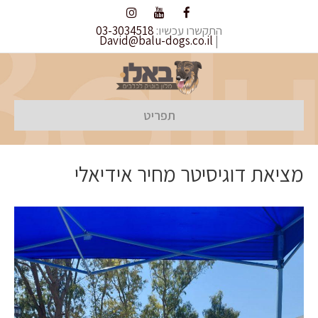
התקשרו עכשיו:
03-3034518
David@balu-dogs.co.il
|
תפריט
מציאת דוגיסיטר מחיר אידיאלי