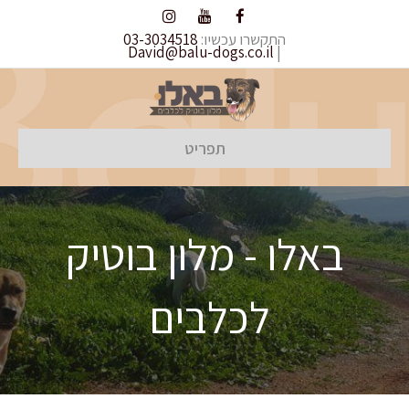
התקשרו עכשיו:
03-3034518
David@balu-dogs.co.il
|
תפריט
באלו - מלון בוטיק
לכלבים