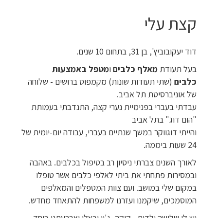
קצת עלי
דוד יעקובוביץ', בן 31, בתחום 10 שנים.
בעל תעודת
מאלף כלבים
ו
מטפל באמצעות
כלבים
(שתי תעודות שונות) מקמפוס ברושים - שלוחה
של אוניברסיטת תל אביב.
עבדתי בעברי בפנימיית נערי קצה, התנדבתי בעמותת
"הום דוג" בתל אביב
והייתי דוגווקר במשך שנתיים בעברי, עבודה יום-יומית של
24 שעות ביממה.
לאורך השנים צברתי ניסיון רב בטיפול בכלבים. באהבה
ובמסירות פתחתי את ביתי לאלפי כלבים אשר טופלו
במקום שלי במושב. ועם צוות המטפלים והמאלפים
המוסמכים, שיקמנו ועזרנו למשפחות להתאחד מחדש.
יש לי שלושה ילדים - קיקה, ג'ון ובאלו וארבעתנו ביחד,