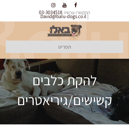
התקשרו עכשיו:
03-3034518
David@balu-dogs.co.il
|
תפריט
להקת כלבים
קשישים/גיריאטרים